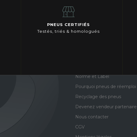
PNEUS CERTIFIÉS
Testés, triés & homologués
SERVICES
INFORMATIONS
Livraison
Qui sommes-nous ?
Compte pro
Nos engagements
Questions fréquentes
Nos produits
Norme et Label
Pourquoi pneus de réemploi
Recyclage des pneus
Devenez vendeur partenaire
Nous contacter
CGV
Mentions légales