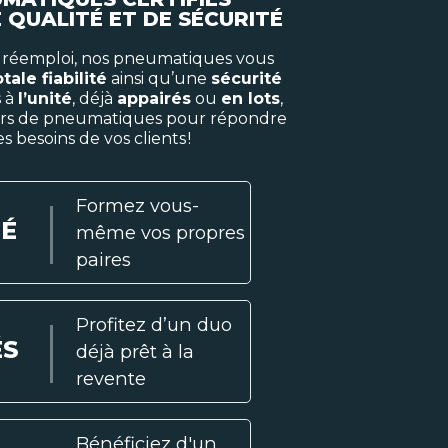
 QUALITÉ ET DE SÉCURITÉ
u réemploi, nos pneumatiques vous
otale fiabilité
ainsi qu’une
sécurité
s à
l’unité
, déjà
appairés
ou
en lots
,
iers de pneumatiques pour répondre
es besoins de vos clients !
Formez vous-
TÉ
même vos propres
paires
Profitez d’un duo
ÉS
déjà prêt à la
revente
Bénéficiez d'un