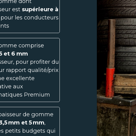
omme dont
sseur est
supérieure à
, pour les conducteurs
ants
omme comprise
 5 et 6 mm
sseur, pour profiter du
ur rapport qualité/prix
ne excellente
ative aux
atiques Premium
paisseur de gomme
 3,5 mm et 5 mm
,
es petits budgets qui