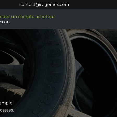
contact@regomex.com
nder un compte acheteur
exion
emploi
casses,