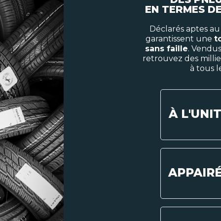
EN TERMES DE
Déclarés aptes a
garantissent une
t
sans faille
. Vendu
retrouvez des mill
à tous l
À L'UNI
APPAIR