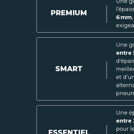
Une g
l’épai
PREMIUM
6 mm
exige
Une g
entre
d'épai
SMART
meille
et d’u
altern
pneum
Une é
entre
pour l
ESSENTIEL