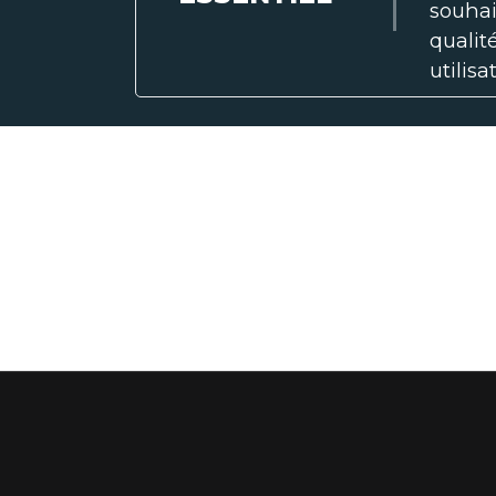
souha
qualit
utilis