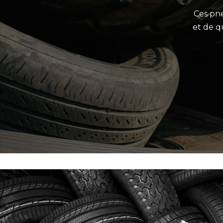
Ces pne
et de q