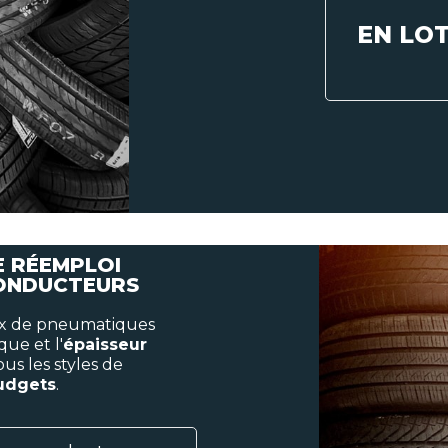
EN LO
E RÉEMPLOI
CONDUCTEURS
ix de pneumatiques
que et l'
épaisseur
tous les styles de
budgets
.