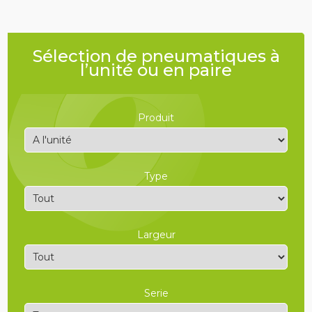
Sélection de pneumatiques à
l’unité ou en paire
REGOMEX, un
large choix de
pneumatiques
de réemploi !
Produit
Type
Largeur
Serie