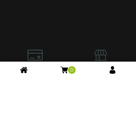
PAIEMENT SÉCURISÉ
PNEUS CERTIFIÉS
0
Mastercard, Visa...
Testés, triés & homologués